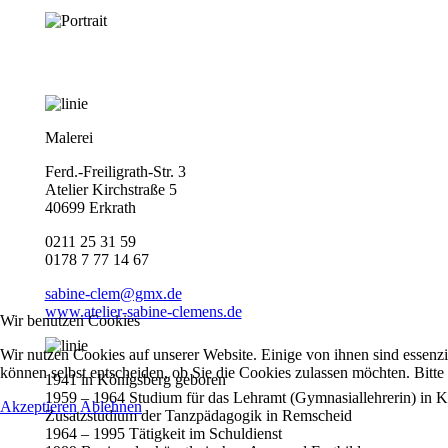
Malerei
Ferd.-Freiligrath-Str. 3
Atelier Kirchstraße 5
40699 Erkrath
0211 25 31 59
0178 7 77 14 67
sabine-clem@gmx.de
www.atelier-sabine-clemens.de
Wir benutzen Cookies
Wir nutzen Cookies auf unserer Website. Einige von ihnen sind essenzi
können selbst entscheiden, ob Sie die Cookies zulassen möchten. Bitte
1941 in Königsberg geboren
1959 – 1964 Studium für das Lehramt (Gymnasiallehrerin) in K
Akzeptieren
Ablehnen
Zusatzstudium der Tanzpädagogik in Remscheid
1964 – 1995 Tätigkeit im Schuldienst