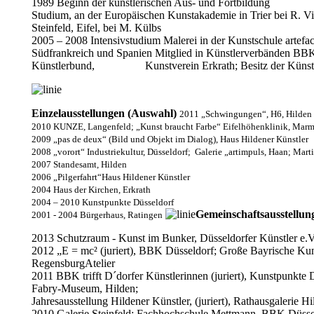
1989 Beginn der künstlerischen Aus- und Fortbildung
Studium, an der Europäischen Kunstakademie in Trier bei R. V
Steinfeld, Eifel, bei M. Külbs
2005 – 2008 Intensivstudium Malerei in der Kunstschule artefa
Südfrankreich und Spanien Mitglied in Künstlerverbänden BBK
Künstlerbund, Kunstverein Erkrath; Besitz der Künstle
Einzelausstellungen
(Auswahl)
2011 „Schwingungen“, H6, Hilden
2010 KUNZE, Langenfeld; „Kunst braucht Farbe“ Eifelhöhenklinik, Mar
2009 „pas de deux“ (Bild und Objekt im Dialog), Haus Hildener Künstler
2008 „vorort“ Industriekultur, Düsseldorf; Galerie „artimpuls, Haan; Ma
2007 Standesamt, Hilden
2006 „Pilgerfahrt“Haus Hildener Künstler
2004 Haus der Kirchen, Erkrath
2004 – 2010 Kunstpunkte Düsseldorf
Gemeinschaftsausstellu
2001 - 2004 Bürgerhaus, Ratingen
2013 Schutzraum - Kunst im Bunker, Düsseldorfer Künstler e.V
2012 „E = mc² (juriert), BBK Düsseldorf; Große Bayrische Kunst
RegensburgAtelier
2011 BBK trifft D´dorfer Künstlerinnen (juriert), Kunstpunkte 
Fabry-Museum, Hilden;
Jahresausstellung Hildener Künstler, (juriert), Rathausgalerie Hi
2010 Galerie Steinfeld; Fachhochschule Mettmann, BBK Düss