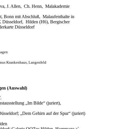
iva, J. Allen, Ch. Henn, Malakademie
ct, Bonn mit Abschluß, Malaufenthalte in
 Düsseldorf, Hilden (H6), Bergischer
rkarte Düsseldorf
magen
rtinus Krankenhaus, Langenfeld
ngen
(Auswahl)
.
ausstellung „Im Bilde“ (juriert),
Düsseldorf; „Dem Gehirn auf der Spur“ (juriert)
lden
eldorf; Galerie QQTec Hilden, Hommage a`